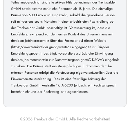
Teilnahmeberechtigt sind alle aktiven Mitarbeiter:innen der Trenkwalder
GmbH sowie externe natürliche Personen ab 18 Jahre. Die einmalige
Prämie von 500 Euro wird ausgezahlt, sobald die geworbene Person
seit mindestens sechs Monaten in einer unbefristeten Fixanstellung bei
der Trenkwalder GmbH beschäftigt ist. Voraussetzung ist, dass die
Empfehlung zwingend vor dem ersten Kontakt des Unternehmens mit
der/dem Jobinteressent:in über das Formular auf dieser Website
(https://www.trenkwalder.gmbh/wanted) eingegangen ist. Die/der
Empfehlungsgeber:in bestätigt, vorab die ausdrückliche Einwilligung
der/des Jobinteressent:in zur Datenweitergabe gemäß DSGVO eingeholt
zu haben. Die Prämie stellt ein steuerpflichtiges Einkommen dar; bei
externen Personen erfolgt die Versteuerung eigenverantwortlich über die
Einkommen-steuererklärung. Dies ist eine freiwillige Leistung der
Trenkwalder GmbH, Austraße 19, A-6200 Jenbach, ein Rechtsanspruch
besteht nicht und der Rechtsweg ist ausgeschlossen.
©2026 Trenkwalder GmbH. Alle Rechte vorbehalten!